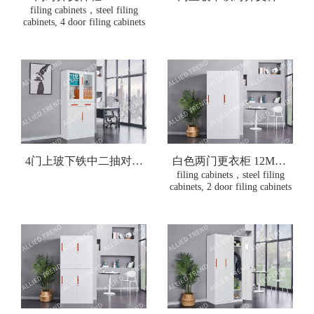
WTF-D4
12MM-WTFMG-D4
filing cabinets，steel filing
cabinets, 4 door filing cabinets
4门上玻下铁中二抽对开
白色两门更衣柜 12MM-
WTW-D2
文件柜 12MM-
filing cabinets，steel filing
cabinets, 2 door filing cabinets
WTFMG2D-D4