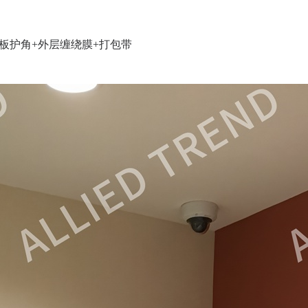
板护角+外层缠绕膜+打包带